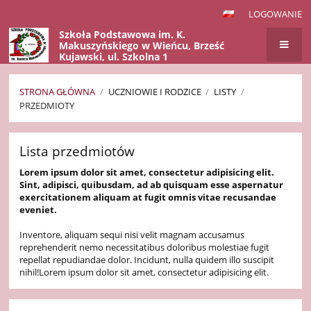
LOGOWANIE
Szkoła Podstawowa im. K.
Makuszyńskiego w Wieńcu, Brześć
Kujawski, ul. Szkolna 1
STRONA GŁÓWNA
/
UCZNIOWIE I RODZICE
/
LISTY
/
PRZEDMIOTY
Przedmioty
Lista przedmiotów
Lorem ipsum dolor sit amet, consectetur adipisicing elit.
Sint, adipisci, quibusdam, ad ab quisquam esse aspernatur
exercitationem aliquam at fugit omnis vitae recusandae
eveniet.
Inventore, aliquam sequi nisi velit magnam accusamus
reprehenderit nemo necessitatibus doloribus molestiae fugit
repellat repudiandae dolor. Incidunt, nulla quidem illo suscipit
nihil!Lorem ipsum dolor sit amet, consectetur adipisicing elit.