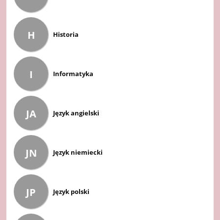
H
Historia
I
Informatyka
JA
Język angielski
JN
Język niemiecki
JP
Język polski