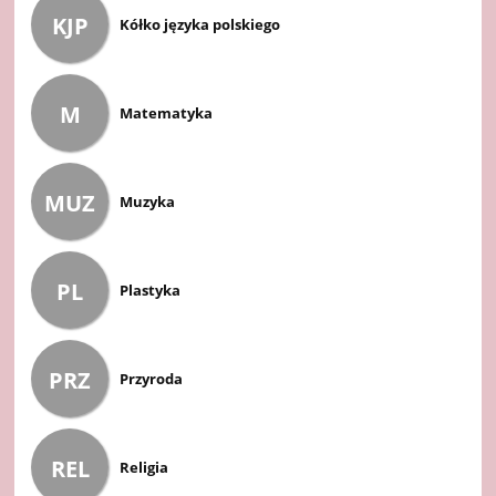
KJP
Kółko języka polskiego
M
Matematyka
MUZ
Muzyka
PL
Plastyka
PRZ
Przyroda
REL
Religia