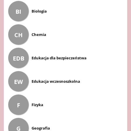
BI
Biologia
CH
Chemia
EDB
Edukacja dla bezpieczeństwa
EW
Edukacja wczesnoszkolna
F
Fizyka
G
Geografia