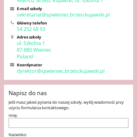
Wieńcu, Brześć Kujawski, ul. Szkolna 1
E-mail szkoły
sekretariat@spwieniec.brzesckujawski.pl
Główny telefon
54 252 68 93
Adres szkoły
ul. Szkolna 1
87-880 Wieniec
Poland
Koordynator
dyrektor@spwieniec.brzesckujawski.pl
Napisz do nas
Jeśli masz jakieś pytania do naszej szkoły, wyślij wiadomość przy
użyciu formularza kontaktowego.
Imię:
Nazwisko: