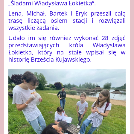
„Śladami Władysława Łokietka”.
Lena, Michał, Bartek i Eryk przeszli całą
trasę liczącą osiem stacji i rozwiązali
wszystkie zadania.
Udało im się również wykonać 28 zdjęć
przedstawiających króla Władysława
Łokietka, który na stałe wpisał się w
historię Brześcia Kujawskiego.