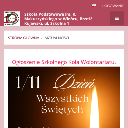
LOGOWANIE
Szkoła Podstawowa im. K.
Makuszyńskiego w Wieńcu, Brześć
Kujawski, ul. Szkolna 1
STRONA GŁÓWNA
/
AKTUALNOŚCI
Aktualności
Ogłoszenie Szkolnego Koła Wolontariatu.