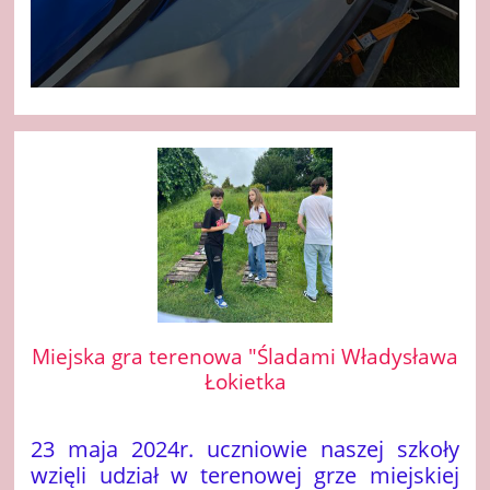
Miejska gra terenowa "Śladami Władysława
Łokietka
23 maja 2024r. uczniowie naszej szkoły
wzięli udział w terenowej grze miejskiej